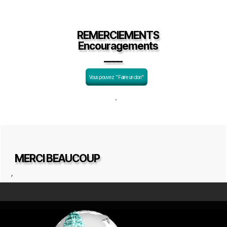
REMERCIEMENTS
Encouragements
____
Vous pouvez "Faire un don"
.
MERCI BEAUCOUP
,