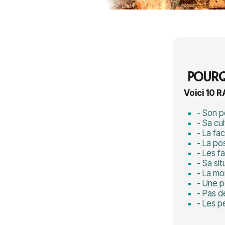
POUR
Voici 10 
-
Son pe
- Sa cu
- La fac
- La po
- Les f
- Sa si
- La mo
- Une p
- Pas d
- Les p