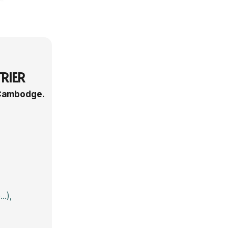
RIER
u Cambodge.
..),