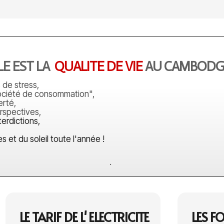
E EST LA
QUALITE DE VIE
AU CAMBODG
s de stress,
ociété de consommation",
berté,
erspectives,
terdictions,
es et du soleil toute l'année !
.
LE TARIF DE L' ELECTRICITE
LES F