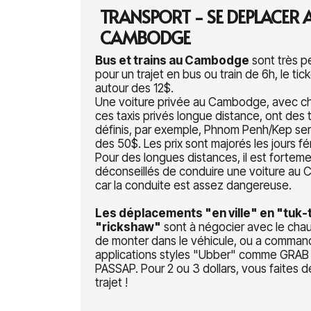
TRANSPORT - SE DEPLACER 
CAMBODGE
Bus et trains au Cambodge
sont très p
pour un trajet en bus ou train de 6h, le tic
autour des 12$.
Une voiture privée au Cambodge, avec ch
ces taxis privés longue distance, ont des t
définis, par exemple, Phnom Penh/Kep ser
des 50$. Les prix sont majorés les jours fé
Pour des longues distances, il est fortem
déconseillés de conduire une voiture au
car la conduite est assez dangereuse.
Les déplacements "en ville" en "tuk-
"rickshaw"
sont à négocier avec le chau
de monter dans le véhicule, ou a command
applications styles "Ubber" comme GRAB
PASSAP. Pour 2 ou 3 dollars, vous faites d
trajet !
.