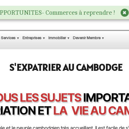
PPORTUNITES- Commerces à reprendre !
 Services
Entreprises
Immobilier
Devenir Membre
▼
▼
▼
▼
S'EXPATRIER AU CAMBODGE
US LES SUJETS
IMPORTA
IATION ET
LA VIE AU C
ble et le peuple cambodgien très accueillant. Il est facile d