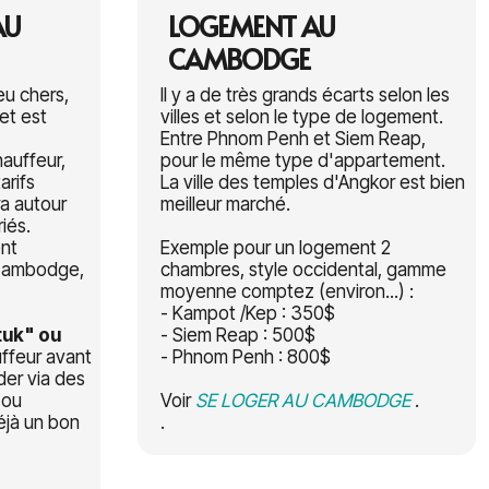
AU
LOGEMENT AU
CAMBODGE
eu chers,
Il y a de très grands écarts selon les
ket est
villes et selon le type de logement.
Entre Phnom Penh et Siem Reap,
auffeur,
pour le même type d'appartement.
arifs
La ville des temples d'Angkor est bien
a autour
meilleur marché.
riés.
ent
Exemple pour un logement 2
 Cambodge,
chambres, style occidental, gamme
moyenne comptez (environ...) :
- Kampot /Kep : 350$
tuk" ou
- Siem Reap : 500$
ffeur avant
- Phnom Penh : 800$
er via des
 ou
Voir
SE LOGER AU CAMBODGE
.
éjà un bon
.