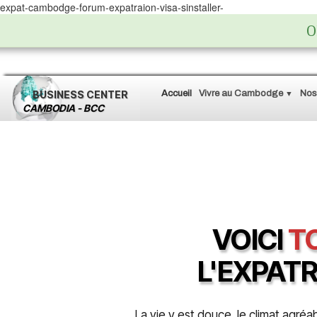
expat-cambodge-forum-expatraion-visa-sinstaller-
O
BUSINESS
CENTER
Accueil
Vivre au Cambodge
Nos
▼
CAMBODIA - BCC
VOICI
TO
L'EXPATR
La vie y est douce, le climat agréa