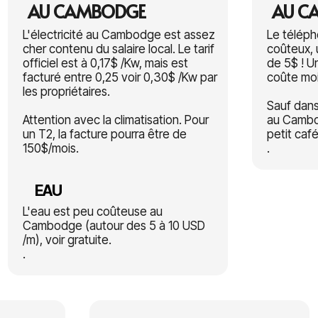
AU CAMBODGE
AU C
L'électricité au Cambodge est assez
Le télép
cher contenu du salaire local. Le tarif
coûteux, 
officiel est à 0,17$ /Kw, mais est
de 5$ ! U
facturé entre 0,25 voir 0,30$ /Kw par
coûte moi
les propriétaires.
Sauf dans
Attention avec la climatisation. Pour
au Cambod
un T2, la facture pourra être de
petit café
150$/mois.
.
EAU
L'eau est peu coûteuse au
Cambodge (autour des 5 à 10 USD
/m), voir gratuite.
.