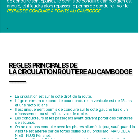
de conduire sont épuisés, le permis de conduire cambodgien est
annulé, et il faudra alors repasser le permis de conduire. Voir le
PERMIS DE CONDUIRE A POINTS AU CAMBODGE
.
REGLES PRINCIPALES DE
LA CIRCULATION ROUTIERE AU CAMBODGE
______
La circulation est sur le côté droit de la route.
L'âge minimum de conduite pour conduire un véhicule est de 18 ans
et une moto 16 ans.
Il est uniquement permis de conduire sur le côté gauche lors d'un
dépassement ou si arrêt sur voie de droite.
Les conducteurs et les passagers avant doivent porter des ceintures
de sécurité.
On ne doit pas conduire avec les phares allumés le jour, sauf quand la
visibilité est altérée par de fortes pluies ou du brouillard, MAIS CELA
N'EST PLUS Pénalisé.