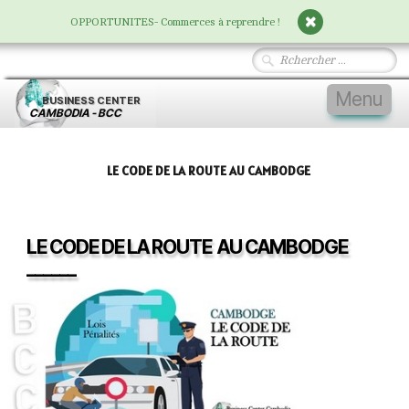
OPPORTUNITES- Commerces à reprendre !
Menu
BUSINESS
CENTER
CAMBODIA - BCC
Accueil
LE CODE DE LA ROUTE AU CAMBODGE
Vivre au Cambodge
▼
Nos Services
▼
LE CODE DE LA ROUTE AU CAMBODGE
Entreprises
▼
______
Immobilier
▼
Devenir Membre
▼