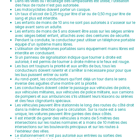
Dans les villes où l'éclairage des lampadaires est utilisé, l'utilisation
des feux de route n'est pas autorisée.
Les motocyclistes doivent porter un casque.
Un taux d'alcool de 0,25 mg par litre d'air ou de 0,50 mg par litre de
sang et plus est interdite.
Les enfants de moins de 10 ans ne sont pas autorisés à s'asseoir sur le
siège avant sans un adulte.
Les enfants de moins de 5 ans doivent être assis sur les sièges arrière
avec sièges bébé/ enfant, attachés avec des ceintures de sécurité.
Pendant la conduite, le conducteur peut utiliser un téléphone portable
équipé d'un système mains libres.
L'utilisation de téléphones portables sans équipement mains libres est
interdite en conduisant.
Si un panneau de signalisation indique que tourner à droite est
autorisé, il est permis de tourner à droite même si le feux est rouge.
Les bus ont toujours la priorité et aux arrêts de bus, tous les
conducteurs doivent ralentir et s'arrêter si nécessaire pour pour que
les bus puissent entrer ou sortir.
Au rond-point, les conducteurs qui font déjà un tour dans le sens
inverse des aiguilles d'une montre ont la priorité.
Les conducteurs doivent céder le passage aux véhicules de police,
aux véhicules militaires, aux véhicules de police militaire, aux camions
de pompiers et aux ambulances s'ils utilisent leurs klaxons ou sirènes
et des feux clignotants spéciaux.
Les véhicules peuvent être stationnés le long des routes du côté droit
dans la même direction que la circulation. Sur la route est à sens
unique, les voitures peuvent être garées des deux côtés.
Il est interdit de garer des véhicules à moins de 5 mètres des
intersections sur les routes normales et à moins de 10 mètres des
intersections sur les boulevards principaux et sur les routes à
l'extérieur des villes.
Le stationnement n'est pas autorisé aux entrées ou sorties des