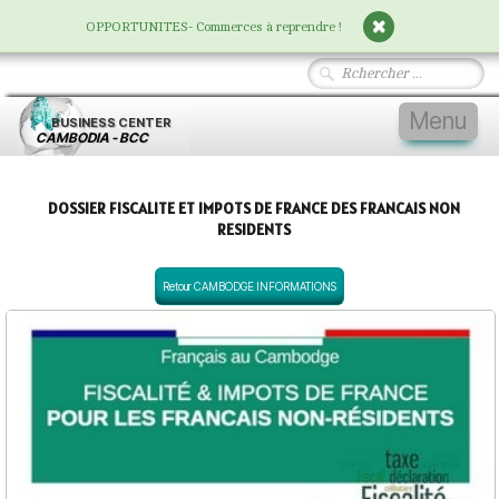
OPPORTUNITES- Commerces à reprendre !
Menu
BUSINESS
CENTER
CAMBODIA - BCC
Accueil
DOSSIER FISCALITE ET IMPOTS DE FRANCE DES FRANCAIS NON
Vivre au Cambodge
▼
RESIDENTS
Nos Services
▼
Retour CAMBODGE INFORMATIONS
Entreprises
▼
Immobilier
▼
Devenir Membre
▼