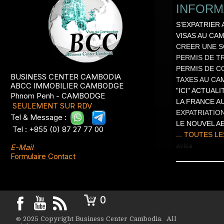
INFORM
S'EXPATRIER
VISAS AU CA
CREER UNE S
PERMIS DE TR
PERMIS DE C
BUSINESS CENTER CAMBODIA
TAXES AU C
ABCC IMMOBILIER CAMBODGE
"ICI" ACTUAL
Phnom Penh - CAMBODGE
LA FRANCE A
SEULEMENT SUR RDV
EXPATRIATION
Tel & Message :
.
.
LE NOUVEL A
Tel : +855 (0) 87 27 77 00
...
TOUTES LE
a
visa
E-Mail
Formulaire Contact
0
© 2025 Copyright Business Center Cambodia. All