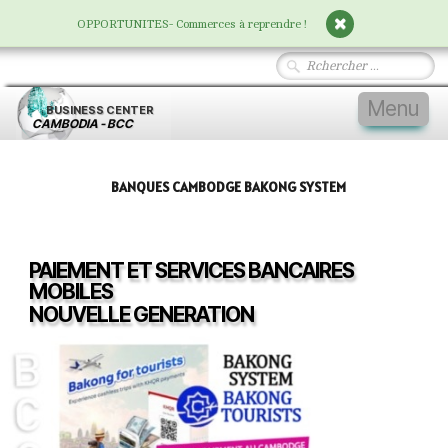
OPPORTUNITES- Commerces à reprendre !
Menu
BUSINESS
CENTER
CAMBODIA - BCC
Accueil
BANQUES CAMBODGE BAKONG SYSTEM
Vivre au Cambodge
▼
Nos Services
▼
PAIEMENT ET SERVICES BANCAIRES
Entreprises
▼
MOBILES
NOUVELLE GENERATION
Immobilier
▼
Devenir Membre
▼