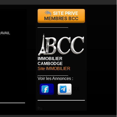
SITE PRIVE
MEMBRES BCC
_____________
AVAIL
IMMOBILIER
CAMBODGE
Site IMMOBILIER
_____________
Voir les Annonces :
.
.
XX
fru