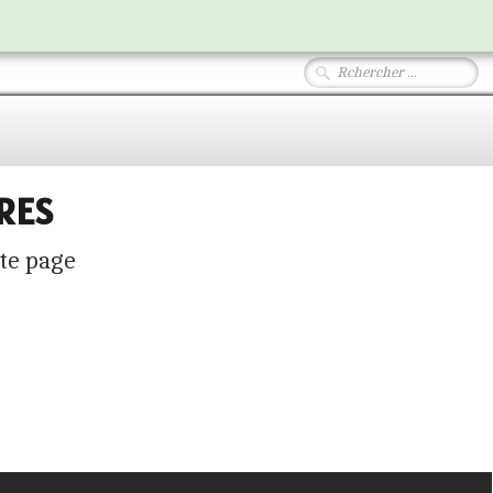
RES
tte page