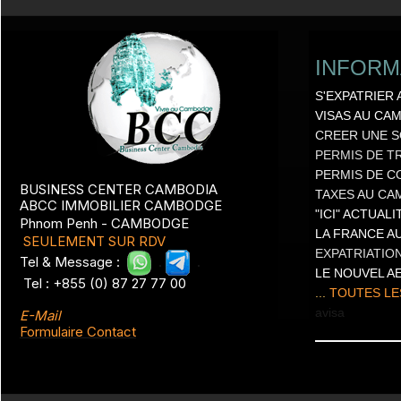
INFORM
S'EXPATRIER
VISAS AU CA
CREER UNE S
PERMIS DE T
PERMIS DE C
BUSINESS CENTER CAMBODIA
TAXES AU C
ABCC IMMOBILIER CAMBODGE
"ICI" ACTUAL
Phnom Penh - CAMBODGE
LA FRANCE 
SEULEMENT SUR RDV
EXPATRIATIO
Tel & Message :
.
.
LE NOUVEL A
Tel : +855 (0) 87 27 77 00
...
TOUTES LE
a
visa
E-Mail
Formulaire Contact